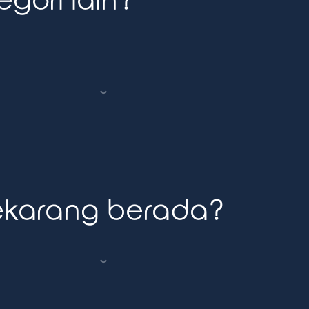
ori lain?
ekarang berada?