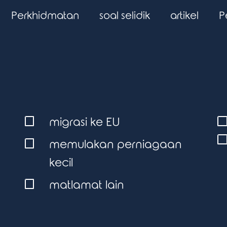
Perkhidmatan
soal selidik
artikel
P
migrasi ke EU
memulakan perniagaan
kecil
matlamat lain