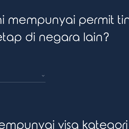
i mempunyai permit ti
etap di negara lain?
punyai visa kategori