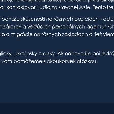
ali kontaktovať ľudia zo strednej Ázie. Tento tr
ajú bohaté skúsenosti na rôznych pozíciách ‐ o
ganizátorov a vedúcich personálnych agentúr.
a a migrácie na rôznych základoch a tiež viem
icky, ukrajinsky a rusky. Ak nehovoríte ani jed
di vám pomôžeme s akoukoľvek otázkou.