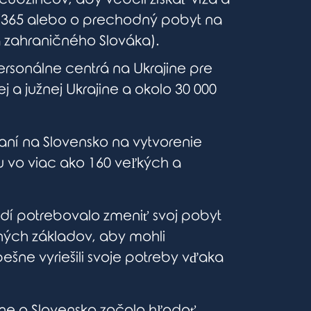
/365 alebo o prechodný pobyt na
ta zahraničného Slováka).
personálne centrá na Ukrajine pre
 a južnej Ukrajine a okolo 30 000
aní na Slovensko na vytvorenie
cu vo viac ako 160 veľkých a
dí potrebovalo zmeniť svoj pobyt
ných základov, aby mohli
ešne vyriešili svoje potreby vďaka
jine a Slovensko začalo hľadať