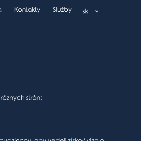
a
Kontakty
Služby
rôznych strán:
cudzincov, aby vedeli získať víza a