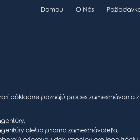
Domou
O Nás
Požiadavk
torí dôkladne poznajú proces zamestnávania z 
agentúry,
j agentúry alebo priamo zamestnávateľa,
zaoberajú prípravou dokumentov pre legalizáciu 