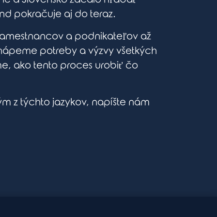
end pokračuje aj do teraz.
d zamestnancov a podnikateľov až
 Chápeme potreby a výzvy všetkých
e, ako tento proces urobiť čo
ným z týchto jazykov, napíšte nám