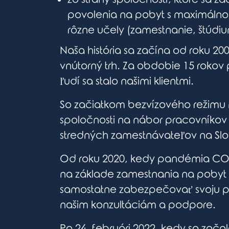
povolenia na pobyt s maximálno
rôzne učely (zamestnanie, štúdium
Naša história sa začína od roku 20
vnútorný trh. Za obdobie 15 rokov 
ľudí sa stalo našimi klientmi.
So začiatkom bezvízového režimu m
spoločnosti na nábor pracovníkov z
stredných zamestnávateľov na Slo
Od roku 2020, kedy pandémia COVI
na základe zamestnania na pobyt n
samostatne zabezpečovať svoju prác
našim konzultáciám a podpore.
Po 24. februári 2022, kedy sa zača