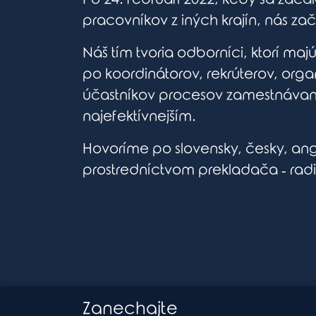
pracovníkov z iných krajín, nás zač
Náš tím tvoria odborníci, ktorí m
po koordinátorov, rekrúterov, or
účastníkov procesov zamestnávani
najefektívnejším.
Hovoríme po slovensky, česky, angl
prostredníctvom prekladača ‐ ra
Zanechajte