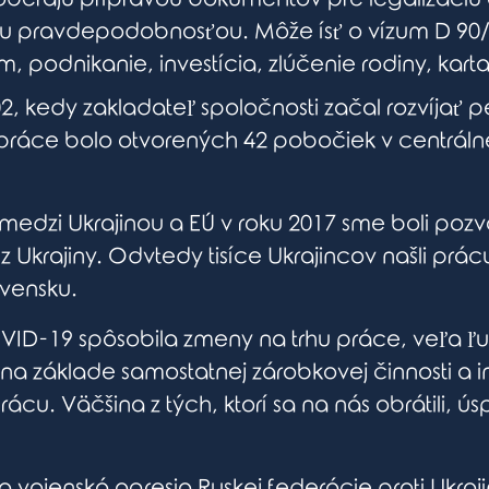
u pravdepodobnosťou. Môže ísť o vízum D 90
, podnikanie, investícia, zlúčenie rodiny, kar
02, kedy zakladateľ spoločnosti začal rozvíjať 
práce bolo otvorených 42 pobočiek v centrálnej
edzi Ukrajinou a EÚ v roku 2017 sme boli pozv
 Ukrajiny. Odvtedy tisíce Ukrajincov našli prá
vensku.
D-19 spôsobila zmeny na trhu práce, veľa ľu
a základe samostatnej zárobkovej činnosti a i
u. Väčšina z tých, ktorí sa na nás obrátili, úsp
la vojenská agresia Ruskej federácie proti Ukra