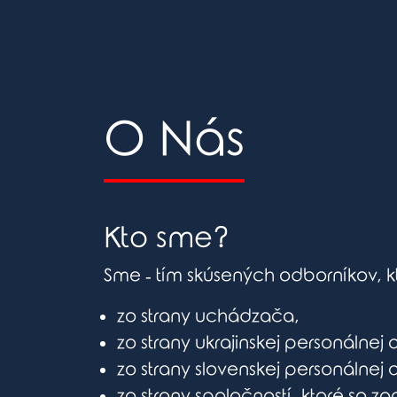
O Nás
Kto sme?
Sme ‐ tím skúsených odborníkov, k
zo strany uchádzača,
zo strany ukrajinskej personálnej 
zo strany slovenskej personálne
zo strany spoločností, ktoré sa 